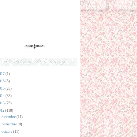
Archivo del blog
017
(1)
016
(5)
015
(28)
014
(83)
013
(76)
012
(118)
►
diciembre
(11)
►
noviembre
(9)
►
octubre
(11)