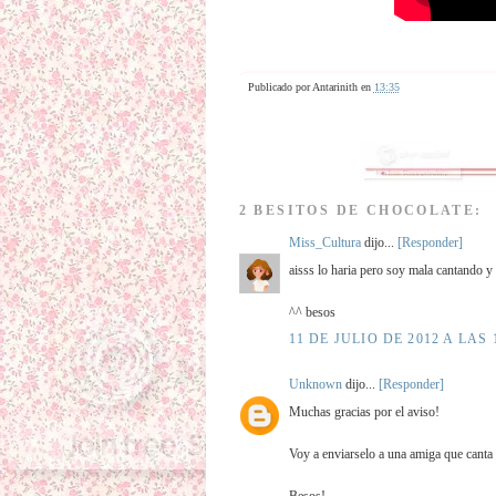
Publicado por
Antarinith
en
13:35
2 BESITOS DE CHOCOLATE:
Miss_Cultura
dijo...
[Responder]
aisss lo haria pero soy mala cantando y
^^ besos
11 DE JULIO DE 2012 A LAS 
Unknown
dijo...
[Responder]
Muchas gracias por el aviso!
Voy a enviarselo a una amiga que canta 