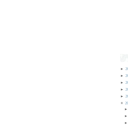
►
2
►
2
►
2
►
2
►
2
☀
2