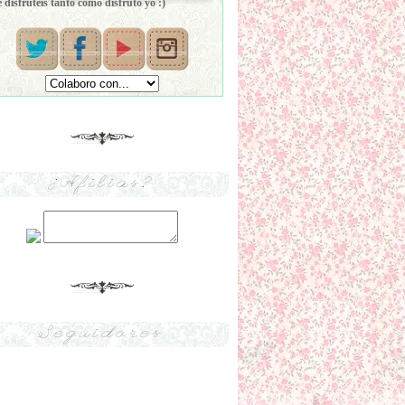
 disfrutéis tanto como disfruto yo :)
¿Afilias?
Seguidores