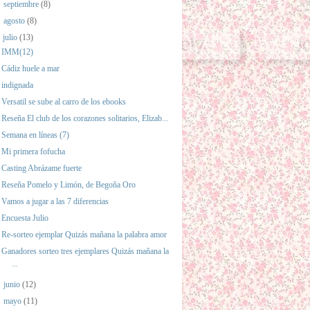
►
septiembre
(8)
►
agosto
(8)
☀
julio
(13)
IMM(12)
Cádiz huele a mar
indignada
Versatil se sube al carro de los ebooks
Reseña El club de los corazones solitarios, Elizab...
Semana en líneas (7)
Mi primera fofucha
Casting Abrázame fuerte
Reseña Pomelo y Limón, de Begoña Oro
Vamos a jugar a las 7 diferencias
Encuesta Julio
Re-sorteo ejemplar Quizás mañana la palabra amor
Ganadores sorteo tres ejemplares Quizás mañana la
...
►
junio
(12)
►
mayo
(11)