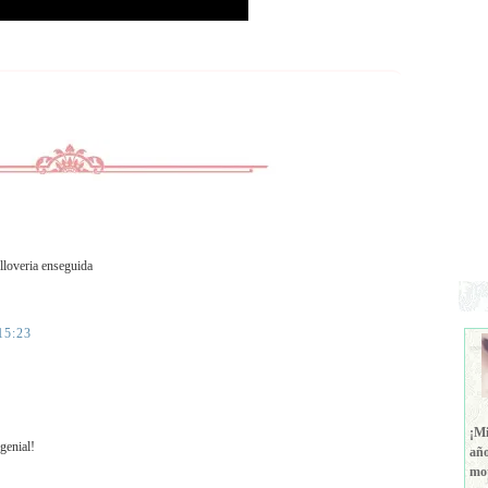
 lloveria enseguida
15:23
¡Mi
genial!
año
mot