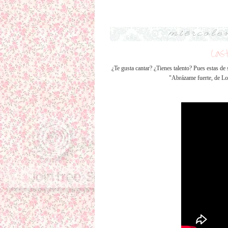
miércoles
Cas
¿Te gusta cantar? ¿Tienes talento? Pues estas de 
"Abrázame fuerte, de Lo