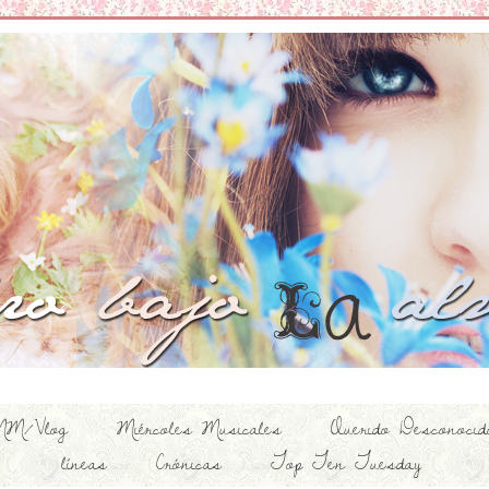
M/Vlog
Miércoles Musicales
Querido Desconocid
líneas
Crónicas
Top Ten Tuesday