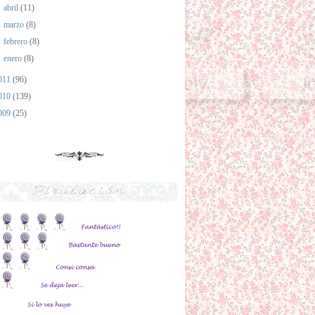
►
abril
(11)
►
marzo
(8)
►
febrero
(8)
►
enero
(8)
011
(96)
010
(139)
009
(25)
Pirulación