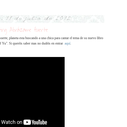
, 11 de julio de 2012
ting Abrázame fuerte
suerte, planeta esta buscando a una chica para cantar el tema de su nuevo libro
f Yu". Si queréis saber mas no dudéis en entrar
aquí
.